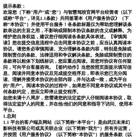
提示条款：
欢迎您（下称
"
用户
"
或
"
您
"
）与
智慧驾校官网
平台经营者（
以下
或称
“
平台
”
，
详见
1.1
条款
）共同签署本《用户服务协议》（下
称
“
本协议
”
）并使用平台服务！各条款标题仅为帮助您理解该条
款表达的主旨之用，不影响或限制本协议条款的含义或解释。为
维护您自身权益，建议您仔细阅读各条款具体表述。
【审慎阅
读】
您在提交信息流程中点击同意本协议之前，应当认真阅读本
协议。请您务必审慎阅读、充分理解各条款内容，特别是免除或
限制责任的条款、法律适用和争议解决条款。免除或限制责任的
条款将以粗体下划线标识，您应重点阅读。若您对协议有任何疑
问，可向平台客服咨询。
【签约动作】
当您按照页面提示填写信
息、阅读并同意本协议且完成提交程序后，即表示您已充分阅
读、理解并接受本协议的全部内容，并与达成一致，成为平台
的
“
用户
”
。阅读本协议的过程中，如果您不同意本协议或其中任
何条款约定，您应立即停止提交程序。
如您未满十八周岁，您需请您的法定监护人仔细阅读本协议，取
得法定监护人的同意，并在他
/
他们的同意和指导下访问、使用本
平台。
1.
总则
1.1
平台的客户端及网站（以下简称
“
本平台
”
）是由
武汉未来幻
影科技有限公司
或其关联企业（以下简称
“
我方
”
）所有并运营，
并按照《用户服务协议》（以下简称
“
本协议
”
）的服务条款（以