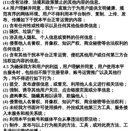
(11)
含有法律、法规和政策禁止的其他内容的信息。
4.4
用户理解并同意，我方一直致力于为用户提供文明健康、规
范有序的网络环境。用户不得利用本平台制作、复制、上传、发
布、传播如下干扰本平台正常运营的内容：
(1)
含有任何性或性暗示以及任何其他低俗类信息；
(2)
骚扰、垃圾广告；
(3)
涉及他人隐私、个人信息或资料的任何信息；
(4)
侵害他人名誉权、肖像权、知识产权、商业秘密等合法权利的
任何信息；
(5)
含有其他干扰本平台正常运营、侵犯其他用户或任何第三方合
法权益内容的信息。
4.5
为确保我方和用户的利益，用户理解并同意，用户使用本平
台服务时，包括但不限于注册登录、账号运营推广以及其他行
为，均不得进行如下行为：
(1)
提交、发布虚假信息，或冒充、利用他人名义进行相关活动；
(2)
强制、诱导其他用户关注、点击链接页面或分享信息；
(3)
虚构事实、隐瞒真相以误导、欺骗他人；
(4)
侵害他人名誉权、肖像权、知识产权、商业秘密等合法权利；
(5)
未经我方书面许可使用插件、外挂或其他第三方工具、服务接
入本服务和相关系统；
(6)
利用本平台账号和媒体平台从事违法犯罪活动；
(7)
制作、发布与以上行为相关的方法、工具，或对此类方法、工
具进行运营或传播；