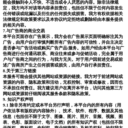
能会接触到令人不快、不适当或令人厌恶的内容。除非法律规
定，我方均不对该等内容承担责任，包括但不限于任何内容发生
任何错误或纰漏以及衍生的任何损失或损害。我方有权依据相关
法律规定和政策要求以及本协议约定拒绝或删除经由本服务提供
的相关内容。
7.
与广告商的商业交易
本平台页面存在广告展示，我方会在广告展示页面明确标注其为
广告，由用户自行审慎判断所有广告内容的可信性，并自主决定
是否参与广告活动或购买广告产品
/
服务。如用户经由本平台与广
告商进行任何通讯联系、商业往来或参与促销活动，完全属于用
户与广告商之间的行为，与我方无关。对于用户因前述交易或前
述广告商所产生之任何损害或损失，由用户自行承担责任。
8.
关于第三方链接
本服务可能会提供其他网站或资源的链接。我方对于前述网站或
资源的内容、隐私政策和活动，无权控制、审查或修改，因而也
不承担任何责任。我方建议用户在离开本平台，访问其他第三方
网站或资源前仔细阅读其服务条款和隐私政策。
9.
知识产权声明
9.1
除非另有约定或本平台另行声明，本平台内的所有内容（用
户依法享有版权的内容除外）、技术、软件、程序、数据及其他
信息（包括但不限于文字、图像、图片、照片、音频、视频、图
表、色彩、版面设计、电子文档）的所有知识产权（包括但不限
于版权、商标权、专利权、商业秘密等）及相关权利，均归我方