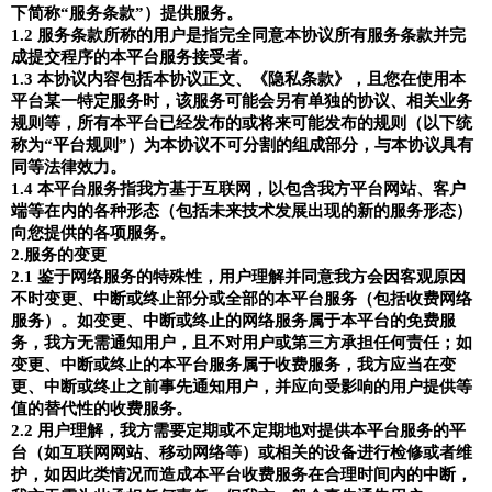
下简称
“
服务条款
”
）提供服务。
1.2
服务条款所称的用户是指完全同意本协议所有服务条款并完
成提交程序的本平台服务接受者。
1.3
本协议内容包括本协议正文、《隐私条款》，且您在使用本
平台某一特定服务时，该服务可能会另有单独的协议、相关业务
规则等，所有本平台已经发布的或将来可能发布的规则（以下统
称为
“
平台规则
”
）为本协议不可分割的组成部分，与本协议具有
同等法律效力。
1.4
本平台服务指我方基于互联网，以包含我方平台网站、客户
端等在内的各种形态（包括未来技术发展出现的新的服务形态）
向您提供的各项服务。
2.
服务的变更
2.1
鉴于网络服务的特殊性，用户理解并同意我方会因客观原因
不时变更、中断或终止部分或全部的本平台服务（包括收费网络
服务）。如变更、中断或终止的网络服务属于本平台的免费服
务，我方无需通知用户，且不对用户或第三方承担任何责任；如
变更、中断或终止的本平台服务属于收费服务，我方应当在变
更、中断或终止之前事先通知用户，并应向受影响的用户提供等
值的替代性的收费服务
。
2.2
用户理解，我方需要定期或不定期地对提供本平台服务的平
台（如互联网网站、移动网络等）或相关的设备进行检修或者维
护，如因此类情况而造成本平台收费服务在合理时间内的中断，