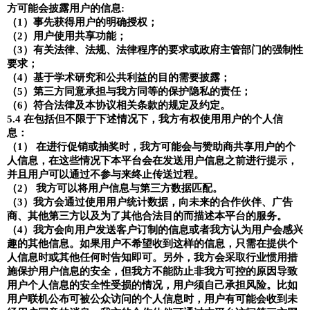
方可能会披露用户的信息
:
（
1
）事先获得用户的明确授权；
（
2
）用户使用共享功能；
（
3
）有关法律、法规、法律程序的要求或政府主管部门的强制性
要求；
（
4
）基于学术研究和公共利益的目的需要披露；
（
5
）第三方同意承担与我方同等的保护隐私的责任；
（
6
）符合法律及本协议相关条款的规定及约定。
5.4
在包括但不限于下述情况下，我方有权使用用户的个人信
息：
（
1
） 在进行促销或抽奖时，我方可能会与赞助商共享用户的个
人信息，在这些情况下本平台会在发送用户信息之前进行提示，
并且用户可以通过不参与来终止传送过程。
（
2
） 我方可以将用户信息与第三方数据匹配。
（
3
）我方会通过使用用户统计数据，向未来的合作伙伴、广告
商、其他第三方以及为了其他合法目的而描述本平台的服务。
（
4
）我方会向用户发送客户订制的信息或者我方认为用户会感兴
趣的其他信息。如果用户不希望收到这样的信息，只需在提供个
人信息时或其他任何时告知即可。另外，我方会采取行业惯用措
施保护用户信息的安全，但我方不能防止非我方可控的原因导致
用户个人信息的安全性受损的情况，用户须自己承担风险。比如
用户联机公布可被公众访问的个人信息时，用户有可能会收到未