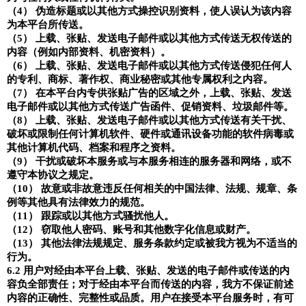
（
4
） 伪造标题或以其他方式操控识别资料，使人误认为该内容
为本平台所传送。
（
5
） 上载、张贴、发送电子邮件或以其他方式传送无权传送的
内容（例如内部资料、机密资料）。
（
6
） 上载、张贴、发送电子邮件或以其他方式传送侵犯任何人
的专利、商标、著作权、商业秘密或其他专属权利之内容。
（
7
） 在本平台内专供张贴广告的区域之外，上载、张贴、发送
电子邮件或以其他方式传送广告函件、促销资料、垃圾邮件等。
（
8
） 上载、张贴、发送电子邮件或以其他方式传送有关干扰、
破坏或限制任何计算机软件、硬件或通讯设备功能的软件病毒或
其他计算机代码、档案和程序之资料。
（
9
） 干扰或破坏本服务或与本服务相连的服务器和网络，或不
遵守本协议之规定。
（
10
） 故意或非故意违反任何相关的中国法律、法规、规章、条
例等其他具有法律效力的规范。
（
11
） 跟踪或以其他方式骚扰他人。
（
12
） 窃取他人密码、账号和其他数字化信息或财产。
（
13
） 其他法律法规规定、服务条款约定或被我方视为不适当的
行为。
6.2
用户对经由本平台上载、张贴、发送的电子邮件或传送的内
容负全部责任；对于经由本平台而传送的内容，我方不保证前述
内容的正确性、完整性或品质。用户在接受本平台服务时，有可