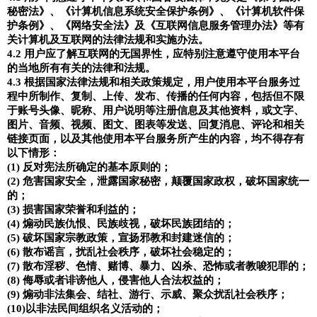
秘密法》、《计算机信息系统安全保护条例》、《计算机软件保
护条例》、《网络安全法》及《互联网信息服务管理办法》等有
关计算机及互联网的法律法规和实施办法。
4.2
用户应了解互联网的无国界性，应特别注意遵守使用本平台
的当地所有有关的法律和法规。
4.3
根据国家法律法规和相关政策规定，用户使用本平台服务过
程中所制作、复制、上传、发布、传播的任何内容，包括但不限
于账号头像、昵称、用户说明等注册信息及其他资料，或文字、
图片、音频、视频、图文、图表等发送、回复消息、评论和相关
链接页面，以及其他使用本平台服务所产生的内容，均不得存有
以下情形：
(1)
反对宪法所确定的基本原则的；
(2)
危害国家安全，泄露国家秘密，颠覆国家政权，破坏国家统一
的；
(3)
损害国家荣誉和利益的；
(4)
煽动民族仇恨、民族歧视，破坏民族团结的；
(5)
破坏国家宗教政策，宣扬邪教和封建迷信的；
(6)
散布谣言，扰乱社会秩序，破坏社会稳定的；
(7)
散布淫秽、色情、赌博、暴力、凶杀、恐怖或者教唆犯罪的；
(8)
侮辱或者诽谤他人，侵害他人合法权益的；
(9)
煽动非法集会、结社、游行、示威、聚众扰乱社会秩序；
(10)
以非法民间组织名义活动的；