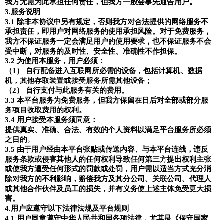
我方无需为此承担任何责任，但我方一般会事先通告用户。
3.
服务说明
3.1
除非本协议中另有规定，否则我方对
合法
提供
的
网络服务不
承担责任，即用户对网络服务的使用承担风险。对于免费服务，
我方不保证服务一定会满足用户的使用要求，也不保证服务不会
受中断，对服务的及时性、安全性、准确性不作担保。
3.2
为使用本服务，用户必须：
（
1
） 自行配备进入互联网所必需的设备，包括计算机、数据
机，其他存取装置或接受服务所需其他设备；
（
2
） 自行支付与此服务有关的费用。
3.3
本平台服务为免费服务，但我方保留在日后对全部或部分服
务项目收取费用的权利。
3.4
用户接受本服务须同意：
提供真实、准确、合法、有效的个人资料
以
满足
平台
服务
所
必须
之
目的
。
3.5
由于用户经由本平台张贴或传送内容、与本平台连线，违反
服务条款或侵害其他人的任何权利导致任何第三方提出权利主张
或使我方遭受任何形式的罚款或处罚，用户需以适当方式充分消
除对我方的不利影响，赔偿我方及其分公司、关联公司、代理人
或其他合作伙伴及员工的损失，并有义务使上述主体免受更大损
害。
4.
用户应遵守以下法律法规及平台规则
4.1
用户同意遵守中华人民共和国各项法律，尤其是《保守国家