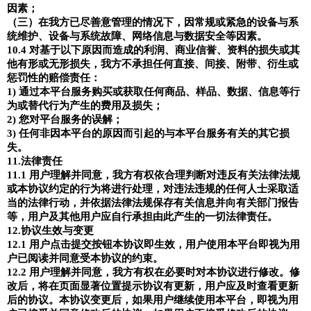
因素；
（三）在我方已尽善意管理的情况下，因常规或紧急的设备与系
统维护、设备与系统故障、网络信息与数据安全等因素。
10.4
对基于以下原因而造成的利润、商业信誉、资料的损失或其
他有形或无形损失，我方不承担任何直接、间接、附带、衍生或
惩罚性的赔偿责任：
1)
通过本平台服务购买或获取任何商品、样品、数据、信息等行
为或替代行为产生的费用及损失；
2)
您对平台服务的误解；
3)
任何非因本平台的原因而引起的与本平台服务有关的其它损
失。
11.
法律责任
11.1
用户理解并同意，我方有权依合理判断对违反有关法律法规
或本协议约定的行为将进行处理，对违法违规的任何人士采取适
当的法律行动，并依据法律法规保存有关信息并向有关部门报告
等，用户及其他用户应自行承担由此产生的一切法律责任。
1
2
.
协议生效与变更
1
2
.1
用户点击提交按钮本协议即生效，用户使用本平台即视为用
户已阅读并同意受本协议的约束。
1
2
.2
用户理解并同意，我方有权在必要时对本协议进行修改。修
改后，将在页面显著位置提示协议有更新，用户应及时查看更新
后的协议。本协议变更后，如果用户继续使用本平台，即视为用