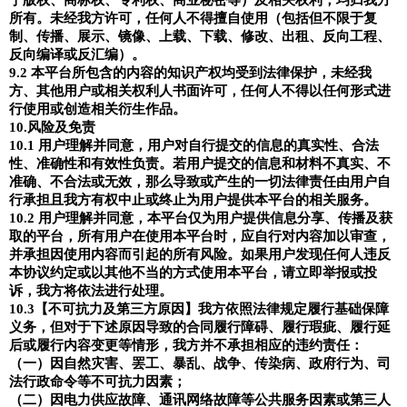
所有。未经我方许可，任何人不得擅自使用（包括但不限于复
制、传播、展示、镜像、上载、下载、修改、出租、反向工程、
反向编译或反汇编）。
9.2
本平台所包含的内容的知识产权均受到法律保护，未经我
方、其他用户或相关权利人书面许可，任何人不得以任何形式进
行使用或创造相关衍生作品。
10.
风险及免责
10.1
用户理解并同意，用户对自行提交的信息的真实性、合法
性、准确性和有效性负责。若用户提交的信息和材料不真实、不
准确、不合法或无效，那么导致或产生的一切法律责任由用户自
行承担且我方有权中止或终止为用户提供本平台的相关服务。
10.2
用户理解并同意，本平台仅为用户提供信息分享、传播及获
取的平台，所有用户在使用本平台时，应自行对内容加以审查，
并承担因使用内容而引起的所有风险。如果用户发现任何人违反
本协议约定或以其他不当的方式使用本平台，请立即举报或投
诉，我方将依法进行处理。
10.3
【不可抗力及第三方原因】我方依照法律规定履行基础保障
义务，但对于下述原因导致的合同履行障碍、履行瑕疵、履行延
后或履行内容变更等情形，我方并不承担相应的违约责任：
（一）因自然灾害、罢工、暴乱、战争、传染病、政府行为、司
法行政命令等不可抗力因素；
（二）因电力供应故障、通讯网络故障等公共服务因素或第三人