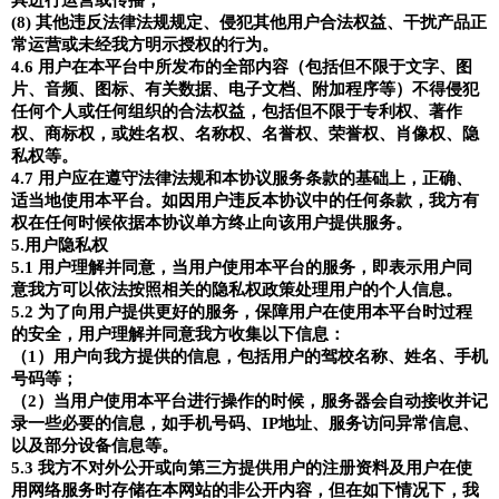
(8)
其他违反法律法规规定、侵犯其他用户合法权益、干扰产品正
常运营或未经我方明示授权的行为。
4.6
用户在本平台中所发布的全部内容（包括但不限于文字、图
片、音频、图标、有关数据、电子文档、附加程序等）不得侵犯
任何个人或任何组织的合法权益，包括但不限于专利权、著作
权、商标权，或姓名权、名称权、名誉权、荣誉权、肖像权、隐
私权等。
4.7
用户应在遵守法律法规和本协议服务条款的基础上，正确、
适当地使用本平台。如因用户违反本协议中的任何条款，我方有
权在任何时候依据本协议单方终止向该用户提供服务。
5.
用户隐私权
5.1
用户理解并同意，当用户使用本平台的服务，即表示用户同
意我方可以依法按照相关的隐私权政策处理用户的个人信息。
5.2
为了向用户提供更好的服务，保障用户在使用本平台时过程
的安全，用户理解并同意我方收集以下信息：
（
1
）用户向我方提供的信息，包括用户的驾校名称、姓名、手机
号码等；
（
2
）当用户使用本平台进行操作的时候，服务器会自动接收并记
录一些必要的信息，如手机号码、
IP
地址、服务访问异常信息、
以及部分设备信息等。
5.3
我方不对外公开或向第三方提供用户的注册资料及用户在使
用网络服务时存储在本网站的非公开内容，但在如下情况下，我