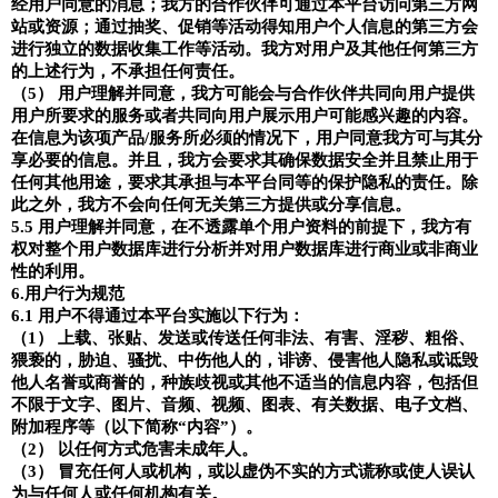
经用户同意的消息；我方的合作伙伴可通过本平台访问第三方网
站或资源；通过抽奖、促销等活动得知用户个人信息的第三方会
进行独立的数据收集工作等活动。我方对用户及其他任何第三方
的上述行为，不承担任何责任。
（
5
） 用户理解并同意，我方可能会与合作伙伴共同向用户提供
用户所要求的服务或者共同向用户展示用户可能感兴趣的内容。
在信息为该项产品
/
服务所必须的情况下，用户同意我方可与其分
享必要的信息。并且，我方会要求其确保数据安全并且禁止用于
任何其他用途，要求其承担与本平台同等的保护隐私的责任。除
此之外，我方不会向任何无关第三方提供或分享信息。
5.5
用户理解并同意，在不透露单个用户资料的前提下，我方有
权对整个用户数据库进行分析并对用户数据库进行商业或非商业
性的利用。
6.
用户行为规范
6.1
用户不得通过本平台实施以下行为：
（
1
） 上载、张贴、发送或传送任何非法、有害、淫秽、粗俗、
猥亵的，胁迫、骚扰、中伤他人的，诽谤、侵害他人隐私或诋毁
他人名誉或商誉的，种族歧视或其他不适当的信息内容，包括但
不限于文字、图片、音频、视频、图表、有关数据、电子文档、
附加程序等（以下简称
“
内容
”
）。
（
2
） 以任何方式危害未成年人。
（
3
） 冒充任何人或机构，或以虚伪不实的方式谎称或使人误认
为与任何人或任何机构有关。